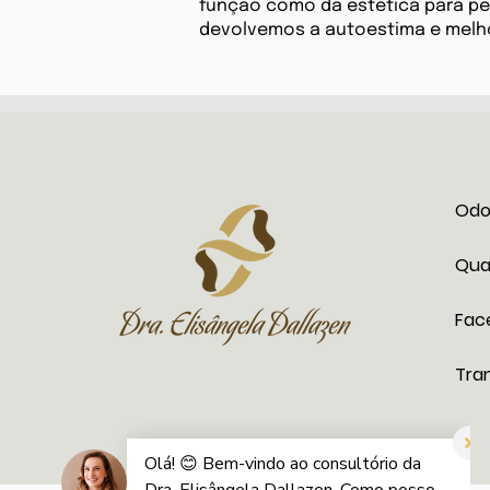
função como da estética para p
devolvemos a autoestima e melho
Odon
Qua
Fac
Tra