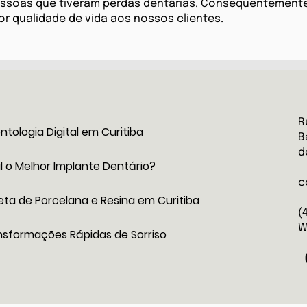
essoas que tiveram perdas dentárias. Consequentemente
r qualidade de vida aos nossos clientes.
R
tologia Digital em Curitiba
B
d
l o Melhor Implante Dentário?
c
eta de Porcelana e Resina em Curitiba
(
W
nsformações Rápidas de Sorriso