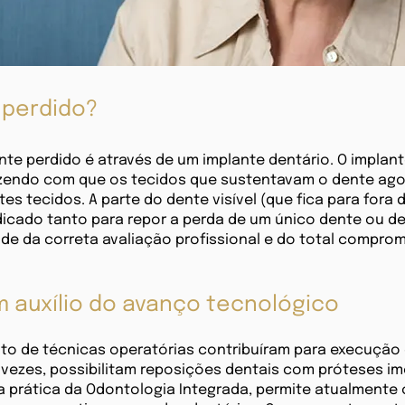
 perdido?
te perdido é através de um implante dentário. O implante
 fazendo com que os tecidos que sustentavam o dente ag
tes tecidos. A parte do dente visível (que fica para for
ndicado tanto para repor a perda de um único dente ou d
e da correta avaliação profissional e do total compr
om auxílio do avanço tecnológico
to de técnicas operatórias contribuíram para execução
 vezes, possibilitam reposições dentais com próteses im
a prática da Odontologia Integrada, permite atualmente