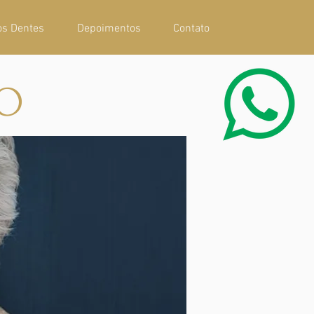
os Dentes
Depoimentos
Contato
IO